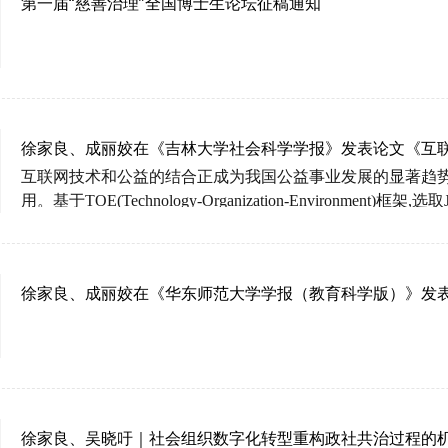
第一届“慈善治理”全国博士生论坛征稿通知
徐家良、成丽姣在《吉林大学社会科学学报》发表论文《互
动因素》
互联网技术和公益的结合正成为我国公益事业发展的显著趋
用。
基于TOE(Technology-Organization-Environment)框
架
,选取
社会组织过程中自身模式变迁过程及其背后呈现的
演化逻辑
塑了社
会组织的业务流程和战略体
系
,推动生成多元主体融合
和有效性。
虽然J机构在不同阶段分别采取了定制化、标准化
徐家良、成丽姣在《华东师范大学学报（教育科学版）》发
之的行动逻辑
,即“价值为本,技术为用”。
在分析公益领域组织
出,生成
TOEV
框架。
徐家良、吴晓吁｜社会组织数字化转型重构政社共治过程的机理