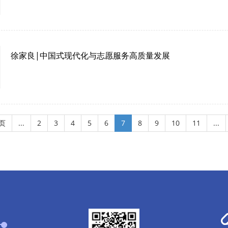
徐家良|中国式现代化与志愿服务高质量发展
页
...
2
3
4
5
6
7
8
9
10
11
...