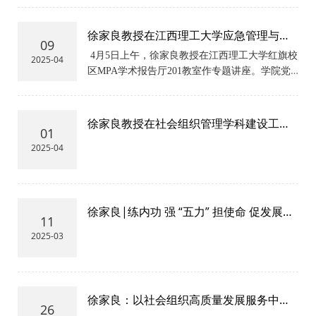
徐家良教授在江西理工大学应急管理与安
09
全工程学院作讲座
4月5日上午，徐家良教授在
江西理工大学红旗校
2025-04
区MPA学术报告厅201教室作专题讲座。学院党
委书记胡建华主持，公共管理系教师、2024级
MPA班学生聆听讲座。
徐家良教授在社会组织管理学科建设工作
01
组成立暨第一次工作研讨会发言
2025-04
徐家良|练内功 强 “五力” 担使命 促发展
11
——谈中国式现代化进程中社会组织的能
2025-03
力建设
徐家良：以社会组织高质量发展服务中国
26