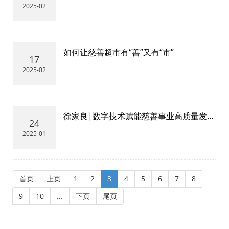
式现代化
2025-02
如何让慈善超市有“善”又有“市”
17
2025-02
徐家良|数字技术赋能慈善事业高质量发
24
展：内在逻辑与基本策略
2025-01
首页
上页
1
2
3
4
5
6
7
8
9
10
...
下页
尾页