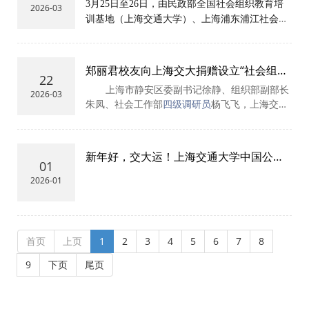
商会培训
3月25日至26日，由民政部全国社会组织教育培
2026-03
训基地（上海交通大学）、上海浦东浦江社会组
织创新发展研究院、上海伯乐产业人才发展基金
会、上海现代社会团体秘书长工作促进中心共同
举办的第八期行业协会商会秘书长培训班成功举
郑丽君校友向上海交大捐赠设立“社会组织
22
办，来自全市行业协会商会的40位秘书长和专职
研究与发展基金”
上海市静安区委副书记徐静、组织部副部长
2026-03
副秘书长参加培训。
朱凤、社会工作部
四级调研员
杨飞飞，上海交大
2018届校友、上海静安幸福益站志愿服务中心理
事长、上海硕风文化旅游（集团）有限公司董事
长、阳光育人计划静安站站长郑丽君一行，上海
新年好，交大运！上海交通大学中国公益
交大党委副书记周承，教育发展基金会秘书长汪
01
发展研究院恭祝您2026年新年快乐！
雨申，国际与公共事务学院党委书记沈丽丹，安
2026-01
泰经济与管理学院院长特别顾问、行业研究院副
院长、阳光育人计划发起人田新民等参加了捐赠
仪式。仪式由沈丽丹主持。
首页
上页
1
2
3
4
5
6
7
8
9
下页
尾页