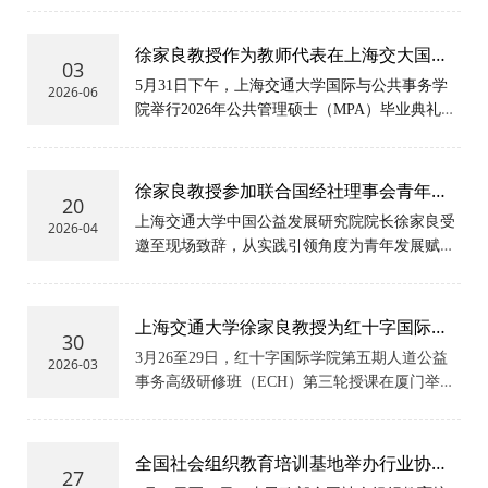
办。来自云南省民政系统及慈善领域的骨干学员
齐聚申城，围绕慈善事业高质量发展展开系统学
徐家良教授作为教师代表在上海交大国务
习与实地考察。
03
学院MPA毕业典礼上发言
5月31日下午，上海交通大学国际与公共事务学
2026-06
院举行2026年公共管理硕士（MPA）毕业典礼暨
学位授予仪式。
徐家良教授参加联合国经社理事会青年论
20
坛官方边会
上海交通大学中国公益发展研究院院长徐家良受
2026-04
邀至现场致辞，从实践引领角度为青年发展赋
能。
上海交通大学徐家良教授为红十字国际学
30
院第五期学员授课
3月26至29日，红十字国际学院第五期人道公益
2026-03
事务高级研修班（ECH）第三轮授课在厦门举
办。上海交通大学国际与公共事务学院特聘教
授、红十字国际学院客座教授徐家良讲授了“社
会组织面临的机遇与未来发展趋势”课程。
全国社会组织教育培训基地举办行业协会
27