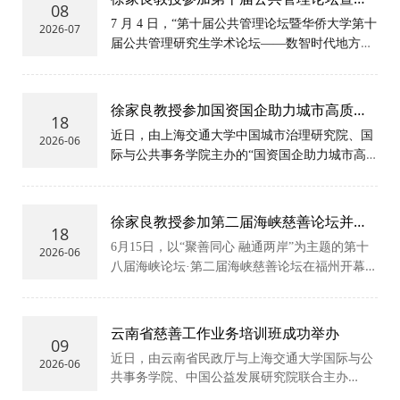
08
侨大学第十届公共管理研究生学术论坛并
7 月 4 日，“第十届公共管理论坛暨华侨大学第十
2026-07
发言
届公共管理研究生学术论坛——数智时代地方治
理变革与创新学术研讨会 ”在华侨大学泉州校区
举办。
徐家良教授参加国资国企助力城市高质量
18
发展研讨会
近日，由上海交通大学中国城市治理研究院、国
2026-06
际与公共事务学院主办的“国资国企助力城市高
质量发展”系列活动启动仪式暨“党建引领、目标
使命与国企治理”融合发展论坛在上海交通大学
徐汇校区成功召开。
徐家良教授参加第二届海峡慈善论坛并发
18
表主旨演讲
6月15日，以“聚善同心 融通两岸”为主题的第十
2026-06
八届海峡论坛·第二届海峡慈善论坛在福州开幕。
来自海峡两岸及港澳地区的慈善领域专家学者、
公益慈善组织负责人等近500人与会。
上海交通
大学特
云南省慈善工作业务培训班成功举办
09
近日，由云南省民政厅与上海交通大学国际与公
2026-06
共事务学院、中国公益发展研究院联合主办
的"云南省慈善工作业务培训班"在上海成功举