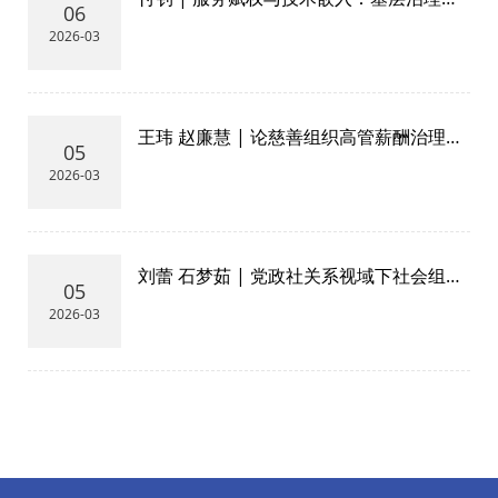
06
工组织效能发挥的实践逻辑——基于Q组
2026-03
织参与T村“五社一心”治理模式的案例研究
王玮 赵廉慧 | 论慈善组织高管薪酬治理的
05
信义义务规则
2026-03
刘蕾 石梦茹 | 党政社关系视域下社会组织
05
党建孵化模式研究——基于三螺旋模型的
2026-03
分析