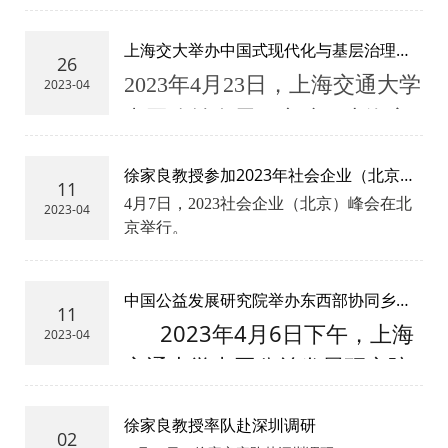
爱”，且看百联如何温暖社会与员工。
上海交大举办中国式现代化与基层治理高
26
质量发展研讨会
2023年4月23日，上海交通大学
2023-04
中国公益发展研究院、上海交
通大学国际与公共事务学院主
徐家良教授参加2023年社会企业（北京）
办、民政部政策研究中心指
11
峰会
4月7日，2023社会企业（北京）峰会在北
2023-04
导、上海伯乐产业人才发展基
京举行。
金会支持的中国式现代化与基
层治理高质量发展研讨会在上
中国公益发展研究院举办东西部协同乡村
11
海交大徐汇校区召开，以深化
振兴公益示范点创建座谈会
2023年4月6日下午，上海
2023-04
基层社会治理研究，贯彻习近
交通大学中国公益发展研究院
平新时代中国特色社会主义思
联合新疆红石慈善基金会、新
想，用党的创新理论统一思
徐家良教授率队赴深圳调研
疆生产建设兵团红石慈善基金
02