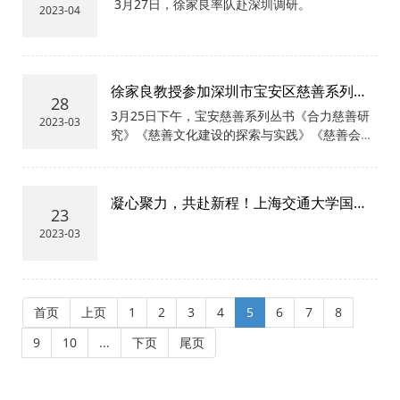
3月27日，徐家良率队赴深圳调研。
想、统一意志、统一行动，实
会在上海交通大学徐汇校区新
2023-04
现社会治理的高质量发展，助
建楼举办东西部协同乡村振兴
力推进基层治理体系和治理能
公益示范点创建座谈会。
徐家良教授参加深圳市宝安区慈善系列丛
力现代化。
28
书新书发布
3月25日下午，宝安慈善系列丛书《合力慈善研
2023-03
究》《慈善文化建设的探索与实践》《慈善会功
能定位与治理机制》的新闻发布会在深圳市宝安
区万悦格兰云天大酒店五楼多功能厅举行，徐家
良教授出席新书发布会。
凝心聚力，共赴新程！上海交通大学国际
23
与公共事务学院2023年春季师资招聘启事
2023-03
首页
上页
1
2
3
4
5
6
7
8
9
10
...
下页
尾页