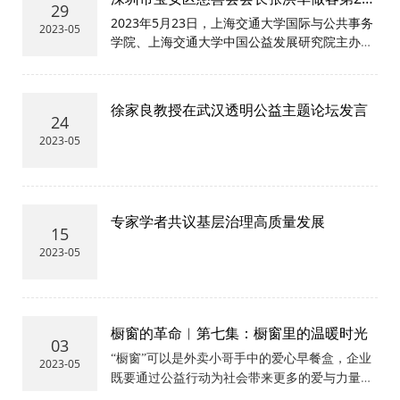
29
期励志讲坛讲述个人成长与慈善之路
2023年5月23日，上海交通大学国际与公共事务
2023-05
学院、上海交通大学中国公益发展研究院主办第
245期励志讲坛，
深圳市宝安区慈善会会长张洪
华受邀做客，以《不忘军人本色，弘扬慈善精
神》为主题发表演讲
，讲述自己的个人成长与慈
徐家良教授在武汉透明公益主题论坛发言
善之路。
24
2023-05
专家学者共议基层治理高质量发展
15
2023-05
橱窗的革命︱第七集：橱窗里的温暖时光
03
“橱窗”可以是外卖小哥手中的爱心早餐盒，企业
2023-05
既要通过公益行动为社会带来更多的爱与力量，
也要关怀员工的成长与发展。本集关键词“关